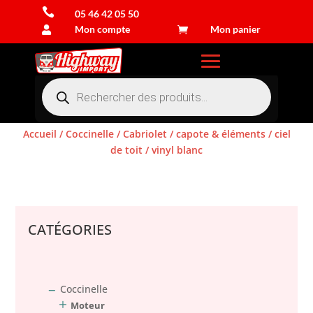

05 46 42 05 50
Mon compte
Mon panier


Recherche
de
produits
Accueil
/
Coccinelle
/
Cabriolet
/
capote & éléments
/
ciel
de toit
/ vinyl blanc
Connexion
CATÉGORIES
Coccinelle
Moteur