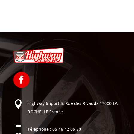

Highway Import
5, Rue des Rivauds
17000 LA
ROCHELLE
France

Téléphone :
05 46 42 05 50