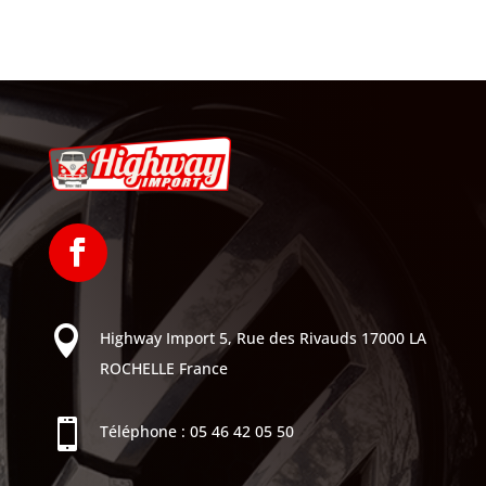

Highway Import
5, Rue des Rivauds
17000 LA
ROCHELLE
France

Téléphone :
05 46 42 05 50