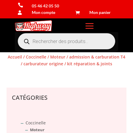

05 46 42 05 50
Mon compte
Mon panier


Recherche
de
produits
Accueil
/
Coccinelle
/
Moteur
/
admission & carburation T4
/
carburateur origine
/ kit réparation & joints
Connexion
CATÉGORIES
Coccinelle
Moteur