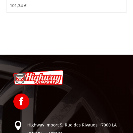
101,34
€

Highway Import
5, Rue des Rivauds
17000 LA