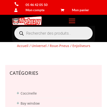

05 46 42 05 50
Mon compte
Mon panier


Recherche
de
produits
Accueil
/
Universel
/
Roue-Pneus
/ Enjoliveurs
Connexion
CATÉGORIES
Coccinelle
Bay window