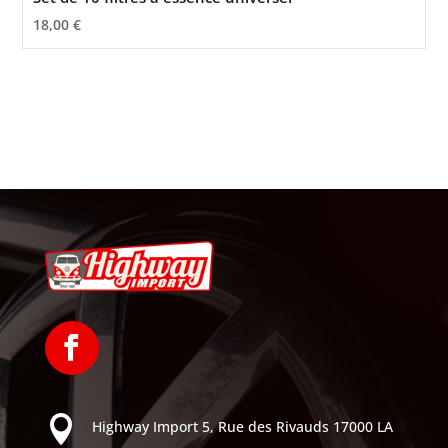
18,00
€

Highway Import
5, Rue des Rivauds
17000 LA