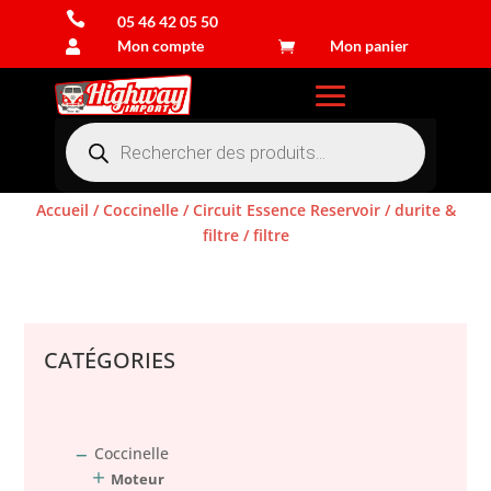

05 46 42 05 50
Mon compte
Mon panier


Recherche
de
produits
Accueil
/
Coccinelle
/
Circuit Essence Reservoir
/
durite &
filtre
/ filtre
Connexion
CATÉGORIES
Coccinelle
Moteur