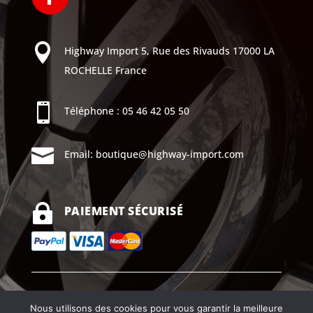

Highway Import
5, Rue des Rivauds
17000 LA
ROCHELLE
France

Téléphone :
05 46 42 05 50

Email:
boutique@highway-import.com

PAIEMENT SÉCURISÉ
Mentions légales |
CGV
Nous utilisons des cookies pour vous garantir la meilleure