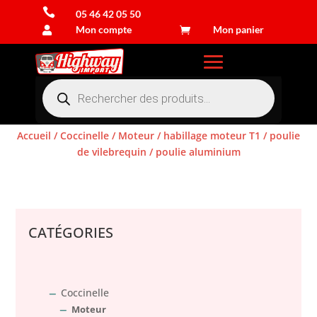

05 46 42 05 50
Mon compte
Mon panier


Recherche
de
produits
Accueil
/
Coccinelle
/
Moteur
/
habillage moteur T1
/
poulie
de vilebrequin
/ poulie aluminium
Connexion
CATÉGORIES
Coccinelle
Moteur