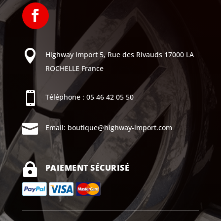

Highway Import
5, Rue des Rivauds
17000 LA
ROCHELLE
France

Téléphone :
05 46 42 05 50

Email:
boutique@highway-import.com

PAIEMENT SÉCURISÉ