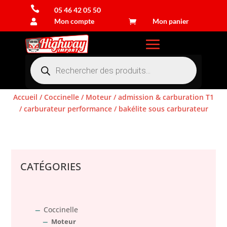

05 46 42 05 50
Mon compte
Mon panier


Recherche
de
produits
Accueil
/
Coccinelle
/
Moteur
/
admission & carburation T1
/
carburateur performance
/ bakélite sous carburateur
Connexion
CATÉGORIES
Coccinelle
Moteur