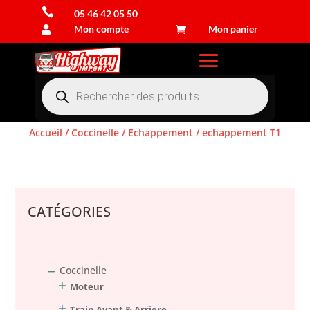

05 46 42 05 50
Mon compte
Mon panier


Recherche
de
produits
Accueil
/
Coccinelle
/
Echappement
/ echappement T1
Connexion
CATÉGORIES
Coccinelle
Moteur
Train Avant & Arriere