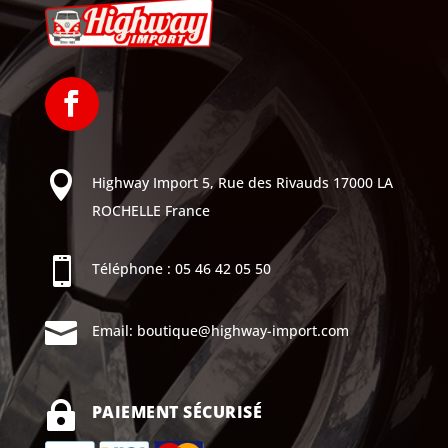

Highway Import
5, Rue des Rivauds
17000 LA
ROCHELLE
France

Téléphone :
05 46 42 05 50

Email:
boutique@highway-import.com

PAIEMENT SÉCURISÉ