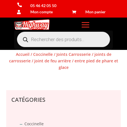

05 46 42 05 50
Mon compte
Mon panier


Recherche
de
produits
Accueil
/
Coccinelle
/
Joints Carrosserie
/
joints de
carrosserie
/
joint de feu arrière
/ entre pied de phare et
glace
Connexion
CATÉGORIES
Coccinelle